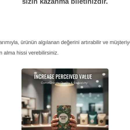
sizin kazanma biletinizdir.
ımıyla, ürünün algılanan değerini artırabilir ve müşteri
ın alma hissi verebilirsiniz.